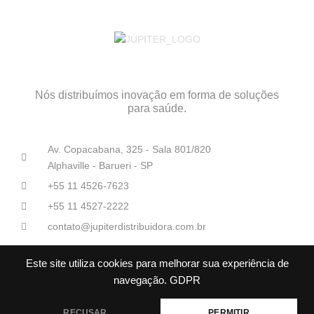
Nós distribuímos inovação em forma de soluções
para saúde.
Av. Copacabana, 325 - Sala 801/820
Alphaville - Barueri - SP
+55 11 4526-7623
+55 11 4527-2222
contato@jupiterdistribuidora.com.br
Este site utiliza cookies para melhorar sua experiência de
navegação.
GDPR
RECUSAR
PERMITIR