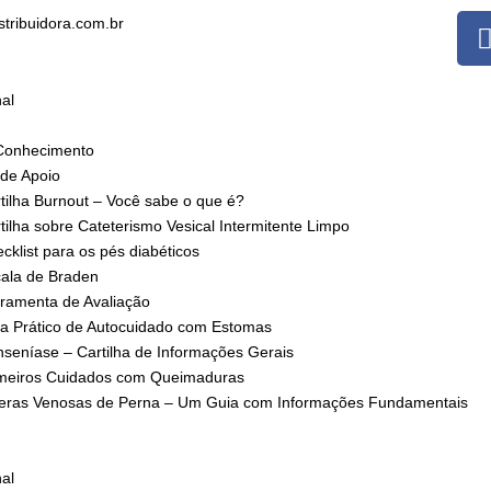
stribuidora.com.br
nal
Conhecimento
 de Apoio
tilha Burnout – Você sabe o que é?
tilha sobre Cateterismo Vesical Intermitente Limpo
cklist para os pés diabéticos
ala de Braden
ramenta de Avaliação
a Prático de Autocuidado com Estomas
seníase – Cartilha de Informações Gerais
meiros Cuidados com Queimaduras
eras Venosas de Perna – Um Guia com Informações Fundamentais
nal