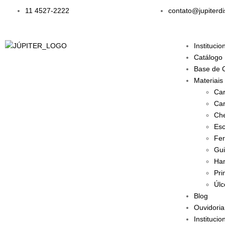
11 4527-2222
contato@jupiterdi
Institucio
Catálogo
Base de 
Materiais
Car
Car
Che
Esc
Fer
Gui
Han
Pri
Úlc
Blog
Ouvidoria
Institucio