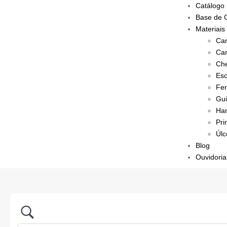
Catálogo
Base de 
Materiais
Car
Car
Che
Esc
Fer
Gui
Han
Pri
Úlc
Blog
Ouvidoria