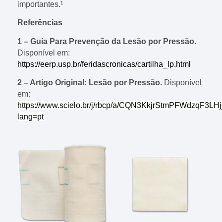
importantes.¹
Referências
1 – Guia Para Prevenção da Lesão por Pressão.
Disponível em:
https://eerp.usp.br/feridascronicas/cartilha_lp.html
2 – Artigo Original: Lesão por Pressão.
Disponível
em:
https://www.scielo.br/j/rbcp/a/CQN3KkjrStmPFWdzqF3LHj
lang=pt