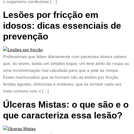
o organismo conduzisse […]
Lesões por fricção em
idosos: dicas essenciais de
prevenção
Profissionais que lidam diariamente com pacientes idosos sabem
que, às vezes, basta um simples toque, um leve atrito da roupa ou
uma movimentação mal calculada para que a pele se rompa.
Esses machucados que se formam são as lesões por fricção,
feridas agudas, dolorosas e evitáveis, que se tornam cada vez
mais comuns com o […]
Úlceras Mistas: o que são e o
que caracteriza essa lesão?