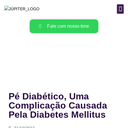
B
MAT
Fale com nosso time
Pé Diabético, Uma
Complicação Causada
Pela Diabetes Mellitus