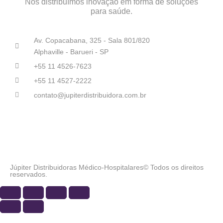
Nós distribuímos inovação em forma de soluções
para saúde.
Av. Copacabana, 325 - Sala 801/820
Alphaville - Barueri - SP
+55 11 4526-7623
+55 11 4527-2222
contato@jupiterdistribuidora.com.br
Júpiter Distribuidoras Médico-Hospitalares© Todos os direitos
reservados.