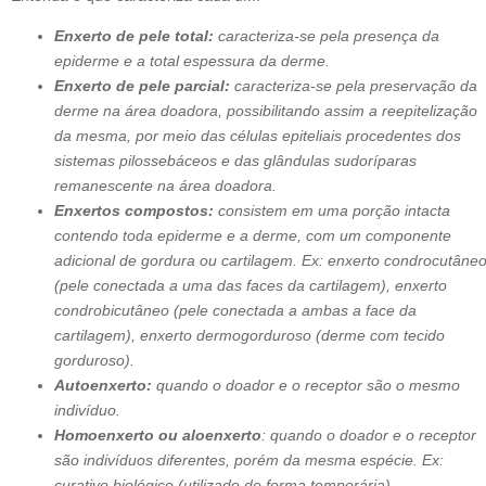
Enxerto de pele total:
caracteriza-se pela presença da
epiderme e a total espessura da derme.
Enxerto de pele parcial:
caracteriza-se pela preservação da
derme na área doadora, possibilitando assim a reepitelização
da mesma, por meio das células epiteliais procedentes dos
sistemas pilossebáceos e das glândulas sudoríparas
remanescente na área doadora.
Enxertos compostos:
consistem em uma porção intacta
contendo toda epiderme e a derme, com um componente
adicional de gordura ou cartilagem. Ex: enxerto condrocutâne
(pele conectada a uma das faces da cartilagem), enxerto
condrobicutâneo (pele conectada a ambas a face da
cartilagem), enxerto dermogorduroso (derme com tecido
gorduroso).
Autoenxerto:
quando o doador e o receptor são o mesmo
indivíduo.
Homoenxerto ou aloenxerto
: quando o doador e o receptor
são indivíduos diferentes, porém da mesma espécie. Ex:
curativo biológico (utilizado de forma temporária).