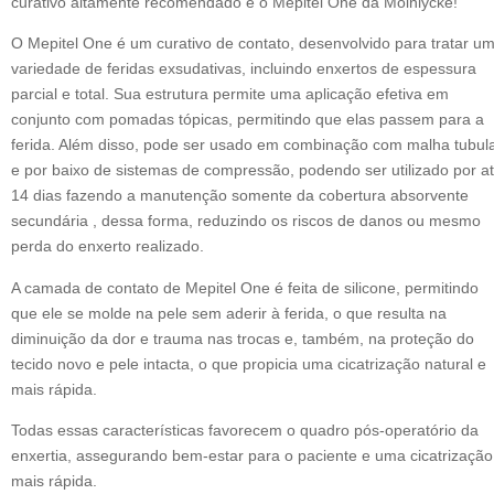
curativo altamente recomendado é o Mepitel One da Molnlycke!
O Mepitel One é um curativo de contato, desenvolvido para tratar u
variedade de feridas exsudativas, incluindo enxertos de espessura
parcial e total. Sua estrutura permite uma aplicação efetiva em
conjunto com pomadas tópicas, permitindo que elas passem para a
ferida. Além disso, pode ser usado em combinação com malha tubul
e por baixo de sistemas de compressão, podendo ser utilizado por a
14 dias fazendo a manutenção somente da cobertura absorvente
secundária , dessa forma, reduzindo os riscos de danos ou mesmo
perda do enxerto realizado.
A camada de contato de Mepitel One é feita de silicone, permitindo
que ele se molde na pele sem aderir à ferida, o que resulta na
diminuição da dor e trauma nas trocas e, também, na proteção do
tecido novo e pele intacta, o que propicia uma cicatrização natural e
mais rápida.
Todas essas características favorecem o quadro pós-operatório da
enxertia, assegurando bem-estar para o paciente e uma cicatrização
mais rápida.