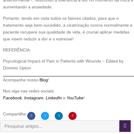
anteriormente -, reduzindo a tolerância à dor no momento da troca e
aumentando a ansiedade.
Portanto, tendo em vista todos os fatores citados, para que o
tratamento seja bem-sucedido, a cicatrização ocorra normalmente e
paciente recupere sua qualidade de vida, é crucial aplicar medidas
que visem reduzir a dor e o estresse!
REFERÊNCIA:
Psycological Impact of Pain in Patients with Wounds – Edited by
Dominic Upton
Acompanhe nosso
Blog
!
Nos siga nas redes sociais:
Facebook
,
Instagram
,
LinkedIn
e
YouTube
!
Compartilhe: