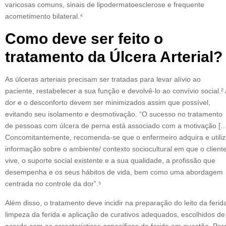
varicosas comuns, sinais de lipodermatoesclerose e frequente
acometimento bilateral.⁴
Como deve ser feito o
tratamento da Úlcera Arterial?
As úlceras arteriais precisam ser tratadas para levar alívio ao
paciente, restabelecer a sua função e devolvê-lo ao convívio social.² 
dor e o desconforto devem ser minimizados assim que possível,
evitando seu isolamento e desmotivação. “O sucesso no tratamento
de pessoas com úlcera de perna está associado com a motivação [
Concomitantemente, recomenda-se que o enfermeiro adquira e utili
informação sobre o ambiente/ contexto sociocultural em que o client
vive, o suporte social existente e a sua qualidade, a profissão que
desempenha e os seus hábitos de vida, bem como uma abordagem
centrada no controle da dor”.⁵
Além disso, o tratamento deve incidir na preparação do leito da ferid
limpeza da ferida e aplicação de curativos adequados, escolhidos de
acordo com as características específicas da ferida em questão. Par