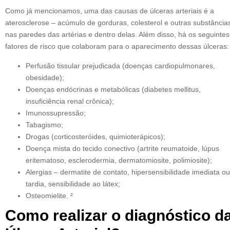
Como já mencionamos, uma das causas de úlceras arteriais é a
aterosclerose – acúmulo de gorduras, colesterol e outras substância
nas paredes das artérias e dentro delas. Além disso, há os seguintes
fatores de risco que colaboram para o aparecimento dessas úlceras:
Perfusão tissular prejudicada (doenças cardiopulmonares,
obesidade);
Doenças endócrinas e metabólicas (diabetes mellitus,
insuficiência renal crônica);
Imunossupressão;
Tabagismo;
Drogas (corticosteróides, quimioterápicos);
Doença mista do tecido conectivo (artrite reumatoide, lúpus
eritematoso, esclerodermia, dermatomiosite, polimiosite);
Alergias – dermatite de contato, hipersensibilidade imediata ou
tardia, sensibilidade ao látex;
Osteomielite. ²
Como realizar o diagnóstico d