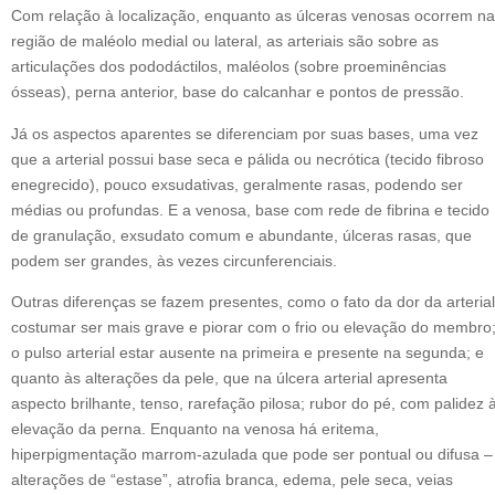
Com relação à localização, enquanto as úlceras venosas ocorrem na
região de maléolo medial ou lateral, as arteriais são sobre as
articulações dos pododáctilos, maléolos (sobre proeminências
ósseas), perna anterior, base do calcanhar e pontos de pressão.
Já os aspectos aparentes se diferenciam por suas bases, uma vez
que a arterial possui base seca e pálida ou necrótica (tecido fibroso
enegrecido), pouco exsudativas, geralmente rasas, podendo ser
médias ou profundas. E a venosa, base com rede de fibrina e tecido
de granulação, exsudato comum e abundante, úlceras rasas, que
podem ser grandes, às vezes circunferenciais.
Outras diferenças se fazem presentes, como o fato da dor da arterial
costumar ser mais grave e piorar com o frio ou elevação do membro
o pulso arterial estar ausente na primeira e presente na segunda; e
quanto às alterações da pele, que na úlcera arterial apresenta
aspecto brilhante, tenso, rarefação pilosa; rubor do pé, com palidez 
elevação da perna. Enquanto na venosa há eritema,
hiperpigmentação marrom-azulada que pode ser pontual ou difusa –
alterações de “estase”, atrofia branca, edema, pele seca, veias