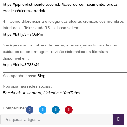
https://jupiterdistribuidora.com.br/base-de-conhecimento/feridas-
cronicas/ulcera-arterial/
4 – Como diferenciar a etiologia das úlceras crônicas dos membros
inferiores – TelessaúdeRS – disponível em:
https://bit.ly/3H7OuPm
5 – A pessoa com úlcera de perna, intervenção estruturada dos
cuidados de enfermagem: revisão sistemática da literatura –
disponível em:
https://bit.ly/3P38rJ4
Acompanhe nosso
Blog
!
Nos siga nas redes sociais:
Facebook
,
Instagram
,
LinkedIn
e
YouTube
!
Compartilhe: