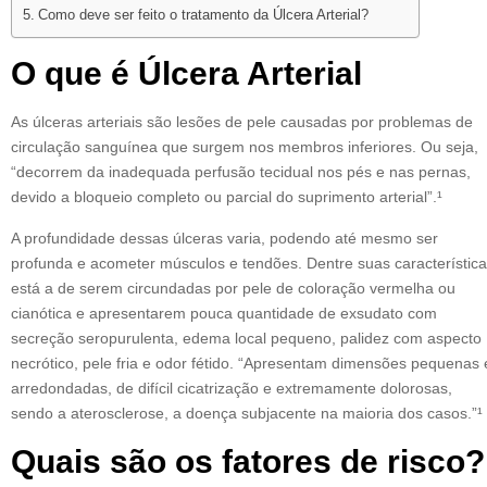
Como deve ser feito o tratamento da Úlcera Arterial?
O que é Úlcera Arterial
As úlceras arteriais são lesões de pele causadas por problemas de
circulação sanguínea que surgem nos membros inferiores. Ou seja,
“decorrem da inadequada perfusão tecidual nos pés e nas pernas,
devido a bloqueio completo ou parcial do suprimento arterial”.¹
A profundidade dessas úlceras varia, podendo até mesmo ser
profunda e acometer músculos e tendões. Dentre suas característic
está a de serem circundadas por pele de coloração vermelha ou
cianótica e apresentarem pouca quantidade de exsudato com
secreção seropurulenta, edema local pequeno, palidez com aspecto
necrótico, pele fria e odor fétido. “Apresentam dimensões pequenas 
arredondadas, de difícil cicatrização e extremamente dolorosas,
sendo a aterosclerose, a doença subjacente na maioria dos casos.”¹
Quais são os fatores de risco?