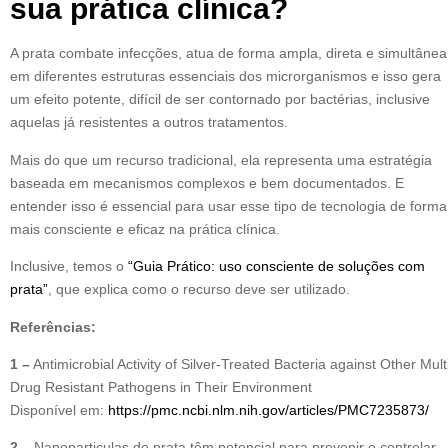
sua prática clínica?
A prata combate infecções, atua de forma ampla, direta e simultânea
em diferentes estruturas essenciais dos microrganismos e isso gera
um efeito potente, difícil de ser contornado por bactérias, inclusive
aquelas já resistentes a outros tratamentos.
Mais do que um recurso tradicional, ela representa uma estratégia
baseada em mecanismos complexos e bem documentados. E
entender isso é essencial para usar esse tipo de tecnologia de forma
mais consciente e eficaz na prática clínica.
Inclusive, temos o
“Guia Prático: uso consciente de soluções com
prata”
, que explica como o recurso deve ser utilizado.
Referências:
1 –
Antimicrobial Activity of Silver-Treated Bacteria against Other Mult
Drug Resistant Pathogens in Their Environment
Disponível em:
https://pmc.ncbi.nlm.nih.gov/articles/PMC7235873/
2 –
Nanoparticulas de prata têm potencial para prevenir e controlar