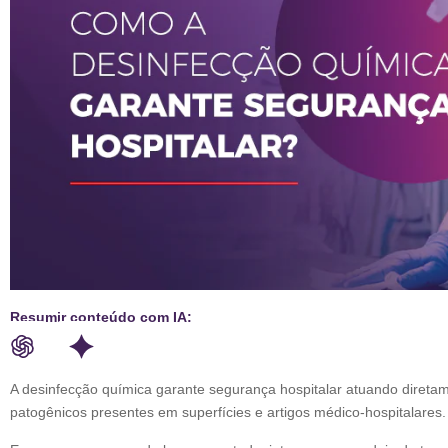
Resumir conteúdo com IA:
A desinfecção química garante segurança hospitalar atuando direta
patogênicos presentes em superfícies e artigos médico-hospitalares