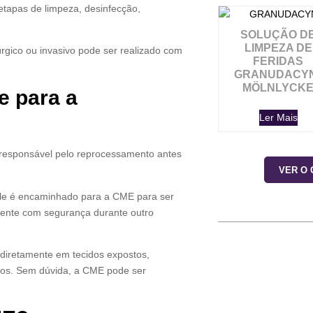
etapas de limpeza, desinfecção,
SOLUÇÃO D
LIMPEZA DE
gico ou invasivo pode ser realizado com
FERIDAS
GRANUDACYN
MÖLNLYCK
e para a
Ler Mais
 o responsável pelo reprocessamento antes
VER O
ele é encaminhado para a CME para ser
amente com segurança durante outro
 diretamente em tecidos expostos,
itos. Sem dúvida, a CME pode ser