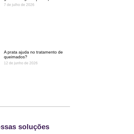
7 de julho de 2026
A prata ajuda no tratamento de
queimados?
12 de junho de 2026
ssas soluções