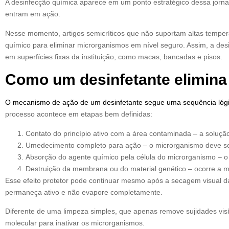
A desinfecção química aparece em um ponto estratégico dessa jorna
entram em ação.
Nesse momento, artigos semicríticos que não suportam altas tempe
químico para eliminar microrganismos em nível seguro. Assim, a de
em superfícies fixas da instituição, como macas, bancadas e pisos.
Como um desinfetante elimin
O mecanismo de ação de um desinfetante segue uma sequência lógic
processo acontece em etapas bem definidas:
Contato do princípio ativo com a área contaminada – a solução
Umedecimento completo para ação – o microrganismo deve ser
Absorção do agente químico pela célula do microrganismo – o p
Destruição da membrana ou do material genético – ocorre a mo
Esse efeito protetor pode continuar mesmo após a secagem visual da 
permaneça ativo e não evapore completamente.
Diferente de uma limpeza simples, que apenas remove sujidades visí
molecular para inativar os microrganismos.