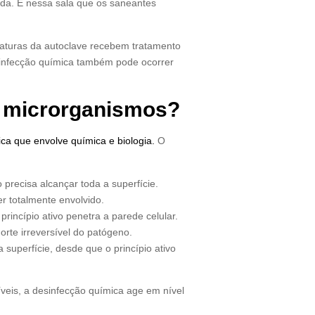
da. É nessa sala que os saneantes
raturas da autoclave recebem tratamento
sinfecção química também pode ocorrer
a microrganismos?
a que envolve química e biologia.
O
 precisa alcançar toda a superfície.
 totalmente envolvido.
rincípio ativo penetra a parede celular.
rte irreversível do patógeno.
superfície, desde que o princípio ativo
veis, a desinfecção química age em nível