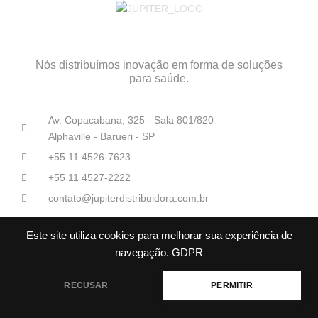
Nós distribuímos inovação em forma de soluções
para saúde.
Av. Copacabana, 325 - Sala 801/820
Alphaville - Barueri - SP
+55 11 4526-7623
+55 11 4527-2222
contato@jupiterdistribuidora.com.br
Este site utiliza cookies para melhorar sua experiência de
navegação.
GDPR
RECUSAR
PERMITIR
Júpiter Distribuidoras Médico-Hospitalares© Todos os direitos
reservados.