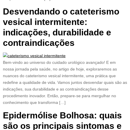
Desvendando o cateterismo
vesical intermitente:
indicações, durabilidade e
contraindicações
Bem-vindo ao universo do cuidado urológico avançado! E em
nossa jornada pela saúde, no artigo de hoje, exploraremos as
nuances do cateterismo vesical intermitente, uma prática que
redefine a qualidade de vida. Vamos juntos desvendar quais são as
indicações, sua durabilidade e as contraindicações desse
procedimento inovador. Então, prepare-se para mergulhar no
conhecimento que transforma […]
Epidermólise Bolhosa: quais
são os principais sintomas e