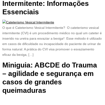
Intermitente: Informações
Essenciais
O que é Cateterismo Vesical Intermitente? O cateterismo vesical
intermitente (CVI) é um procedimento médico no qual um cateter é
inserido na uretra para esvaziar a bexiga³. Esse método é utilizado
em casos de dificuldade ou incapacidade do paciente de urinar de
forma natural. A prática do CVI visa promover o esvaziamento
eficaz da bexiga, […]
Miniguia: ABCDE do Trauma
– agilidade e segurança em
casos de grandes
queimaduras