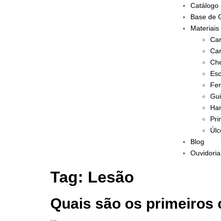
Catálogo
Base de 
Materiais
Car
Car
Che
Esc
Fer
Gui
Han
Pri
Úlc
Blog
Ouvidoria
Tag:
Lesão
Quais são os primeiros