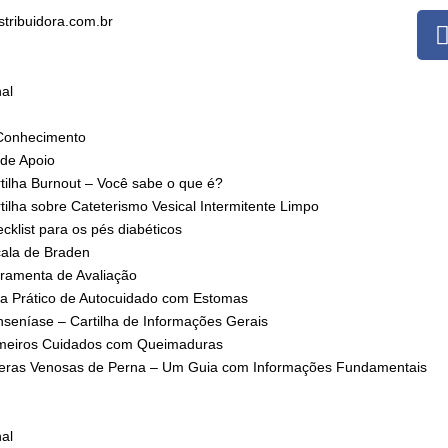
stribuidora.com.br
nal
Conhecimento
 de Apoio
tilha Burnout – Você sabe o que é?
tilha sobre Cateterismo Vesical Intermitente Limpo
cklist para os pés diabéticos
ala de Braden
ramenta de Avaliação
a Prático de Autocuidado com Estomas
seníase – Cartilha de Informações Gerais
meiros Cuidados com Queimaduras
eras Venosas de Perna – Um Guia com Informações Fundamentais
nal