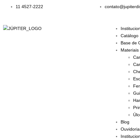
11 4527-2222
contato@jupiterdi
Institucio
Catálogo
Base de 
Materiais
Car
Car
Che
Esc
Fer
Gui
Han
Pri
Úlc
Blog
Ouvidoria
Institucio