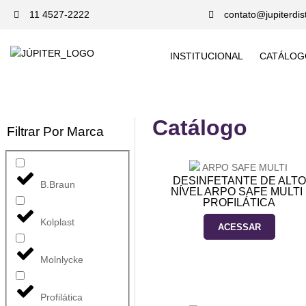
11 4527-2222
contato@jupiterdis
INSTITUCIONAL
CATÁLOG
Catálogo
Filtrar Por Marca
DESINFETANTE DE ALTO
B.Braun
NÍVEL ARPO SAFE MULTI 
PROFILÁTICA
Kolplast
ACESSAR
Molnlycke
Profilática