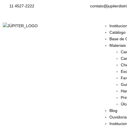
11 4527-2222
contato@jupiterdistr
Institucio
Catálogo
Base de 
Materiais
Car
Car
Che
Esc
Fer
Gui
Han
Pri
Úlc
Blog
Ouvidoria
Institucio