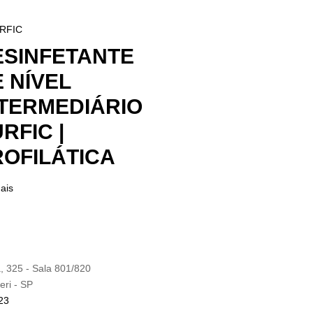
ESINFETANTE
 NÍVEL
NTERMEDIÁRIO
RFIC |
ROFILÁTICA
ais
 325 - Sala 801/820
eri - SP
23