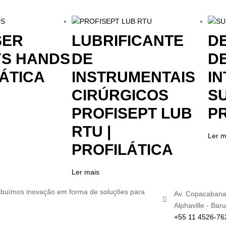
SER
LUBRIFICANTE
D
YS HANDS
DE
DE
LÁTICA
INSTRUMENTAIS
I
CIRÚRGICOS
SU
PROFISEPT LUB
P
RTU |
Ler m
PROFILÁTICA
Ler mais
ribuímos inovação em forma de soluções para
Av. Copacabana,
Alphaville - Baru
+55 11 4526-76