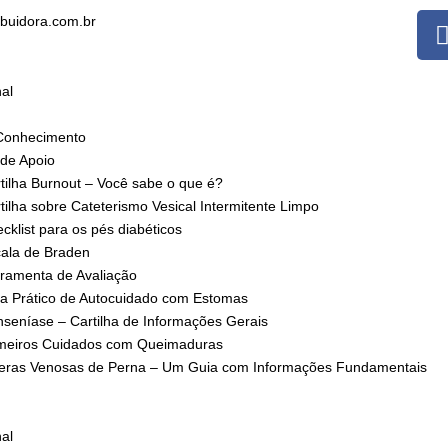
ibuidora.com.br
nal
Conhecimento
 de Apoio
tilha Burnout – Você sabe o que é?
tilha sobre Cateterismo Vesical Intermitente Limpo
cklist para os pés diabéticos
ala de Braden
ramenta de Avaliação
a Prático de Autocuidado com Estomas
seníase – Cartilha de Informações Gerais
meiros Cuidados com Queimaduras
eras Venosas de Perna – Um Guia com Informações Fundamentais
nal