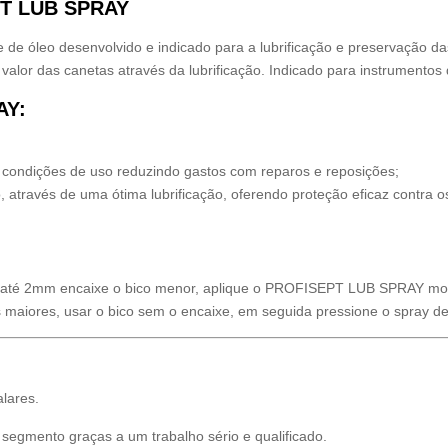
T LUB SPRAY
de óleo desenvolvido e indicado para a lubrificação e preservação d
valor das canetas através da lubrificação. Indicado para instrumentos 
AY:
do condições de uso reduzindo gastos com reparos e reposições;
através de uma ótima lubrificação, oferendo proteção eficaz contra os
e até 2mm encaixe o bico menor, aplique o PROFISEPT LUB SPRAY mo
 maiores, usar o bico sem o encaixe, em seguida pressione o spray d
alares.
egmento graças a um trabalho sério e qualificado.