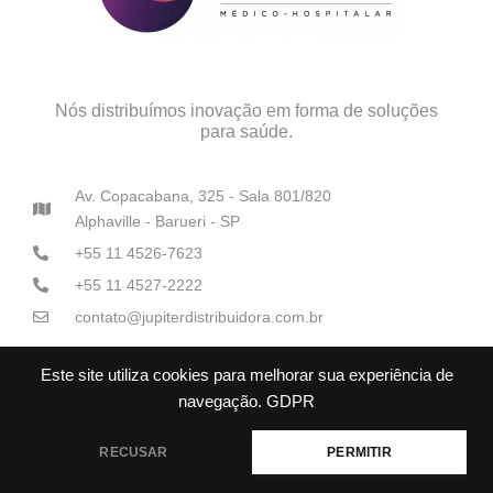
Nós distribuímos inovação em forma de soluções
para saúde.
Av. Copacabana, 325 - Sala 801/820
Alphaville - Barueri - SP
+55 11 4526-7623
+55 11 4527-2222
contato@jupiterdistribuidora.com.br
Este site utiliza cookies para melhorar sua experiência de
navegação.
GDPR
RECUSAR
PERMITIR
Júpiter Distribuidoras Médico-Hospitalares© Todos os direitos
reservados.