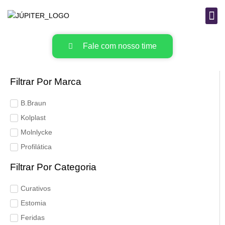
B
MAT
Fale com nosso time
Filtrar Por Marca
B.Braun
Kolplast
Molnlycke
Profilática
Filtrar Por Categoria
Curativos
Estomia
Feridas