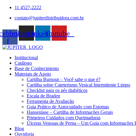
Ir
11 4527-2222
para
contato@jupiterdistribuidora.com.br
o
conteúdo
cebook-
Instagram
Linkedin
Youtube
f
Institucional
Catálogo
Base de Conhecimento
Materiais de Apoio
Cartilha Burnout – Você sabe o que é?
Cartilha sobre Cateterismo Vesical Intermitente Limpo
Checklist para os pés diabéticos
Escala de Braden
Ferramenta de Avaliação
Guia Prático de Autocuidado com Estomas
Hanseníase – Cartilha de Informações Gerais
Primeiros Cuidados com Queimaduras
Úlceras Venosas de Perna – Um Guia com Informações 
Blog
Ouvidoria