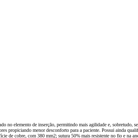
lemento de inserção, permitindo mais agilidade e, sobretudo, segu
es propiciando menor desconforto para a paciente. Possui ainda qualif
fície de cobre, com 380 mm2; sutura 50% mais resistente no fio e na a