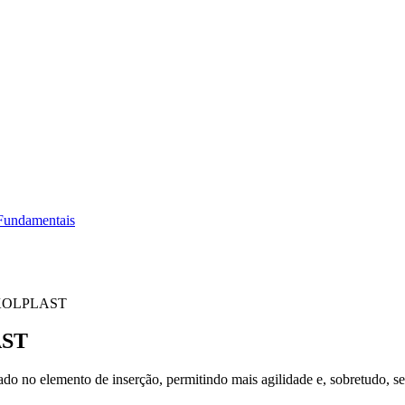
Fundamentais
 KOLPLAST
AST
lemento de inserção, permitindo mais agilidade e, sobretudo, segu