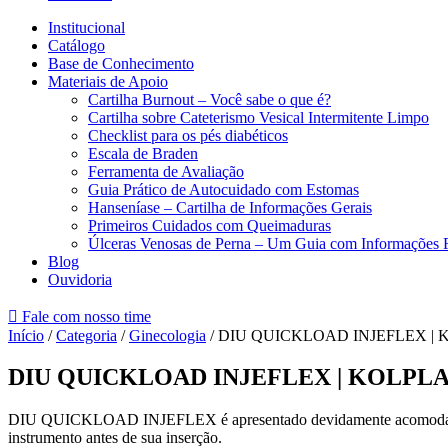
Institucional
Catálogo
Base de Conhecimento
Materiais de Apoio
Cartilha Burnout – Você sabe o que é?
Cartilha sobre Cateterismo Vesical Intermitente Limpo
Checklist para os pés diabéticos
Escala de Braden
Ferramenta de Avaliação
Guia Prático de Autocuidado com Estomas
Hanseníase – Cartilha de Informações Gerais
Primeiros Cuidados com Queimaduras
Úlceras Venosas de Perna – Um Guia com Informações 
Blog
Ouvidoria
Fale com nosso time
Início
/
Categoria
/
Ginecologia
/ DIU QUICKLOAD INJEFLEX |
DIU QUICKLOAD INJEFLEX | KOLPL
DIU QUICKLOAD INJEFLEX é apresentado devidamente acomodado no e
instrumento antes de sua inserção.