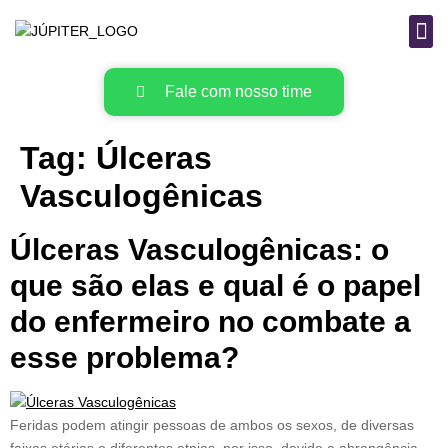
B
MAT
Fale com nosso time
Tag:
Úlceras
Vasculogênicas
Úlceras Vasculogênicas: o
que são elas e qual é o papel
do enfermeiro no combate a
esse problema?
Feridas podem atingir pessoas de ambos os sexos, de diversas