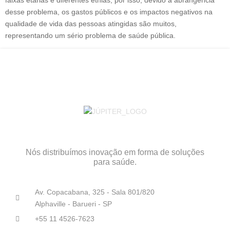
faixas etárias e diferentes etnias, por isso, devido a abrangência
desse problema, os gastos públicos e os impactos negativos na
qualidade de vida das pessoas atingidas são muitos,
representando um sério problema de saúde pública.
Nós distribuímos inovação em forma de soluções
para saúde.
Av. Copacabana, 325 - Sala 801/820
Alphaville - Barueri - SP
+55 11 4526-7623