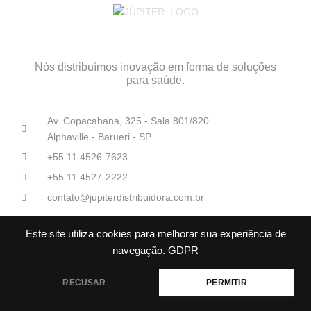
Nós distribuímos inovação em forma de soluções
para saúde.
Av. Copacabana, 325 - Sala 801/820
Alphaville - Barueri - SP
+55 11 4526-7623
+55 11 4527-2222
contato@jupiterdistribuidora.com.br
Este site utiliza cookies para melhorar sua experiência de
navegação.
GDPR
RECUSAR
PERMITIR
Júpiter Distribuidoras Médico-Hospitalares© Todos os direitos
reservados.