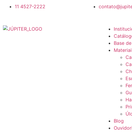
11 4527-2222
contato@jupite
Instituc
Catálog
Base de
Materia
Ca
Ca
Ch
Es
Fe
Gu
Ha
Pr
Úl
Blog
Ouvidor