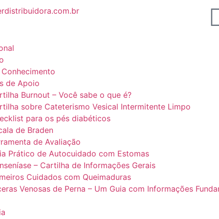
rdistribuidora.com.br
ional
o
 Conhecimento
is de Apoio
rtilha Burnout – Você sabe o que é?
rtilha sobre Cateterismo Vesical Intermitente Limpo
ecklist para os pés diabéticos
cala de Braden
rramenta de Avaliação
ia Prático de Autocuidado com Estomas
nseníase – Cartilha de Informações Gerais
imeiros Cuidados com Queimaduras
ceras Venosas de Perna – Um Guia com Informações Funda
ia