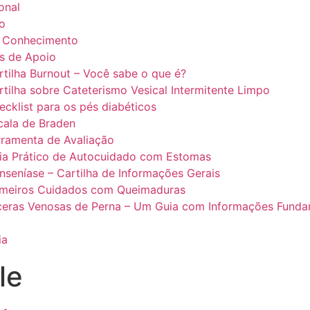
ional
o
 Conhecimento
is de Apoio
rtilha Burnout – Você sabe o que é?
rtilha sobre Cateterismo Vesical Intermitente Limpo
ecklist para os pés diabéticos
cala de Braden
rramenta de Avaliação
ia Prático de Autocuidado com Estomas
nseníase – Cartilha de Informações Gerais
imeiros Cuidados com Queimaduras
ceras Venosas de Perna – Um Guia com Informações Funda
ia
le