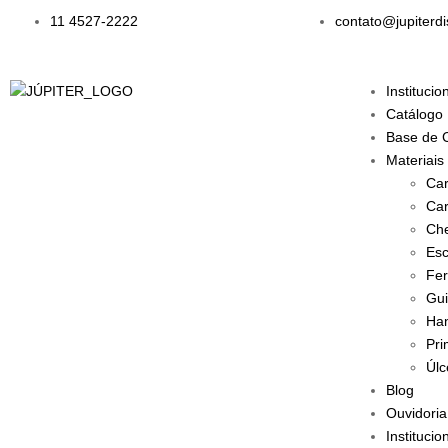
11 4527-2222
contato@jupiterdi
Institucio
Catálogo
Base de 
Materiais
Car
Car
Che
Esc
Fer
Gui
Han
Pri
Úlc
Blog
Ouvidoria
Institucio