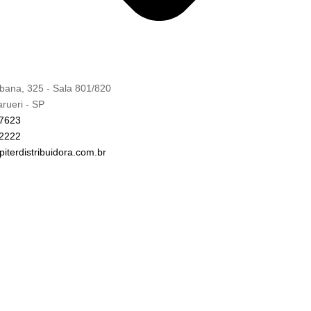
bana, 325 - Sala 801/820
arueri - SP
-7623
-2222
iterdistribuidora.com.br