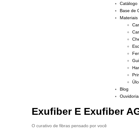
Catálogo
Base de 
Materiais
Car
Car
Che
Esc
Fer
Gui
Han
Pri
Úlc
Blog
Ouvidoria
Exufiber E Exufiber A
O curativo de fibras pensado por você