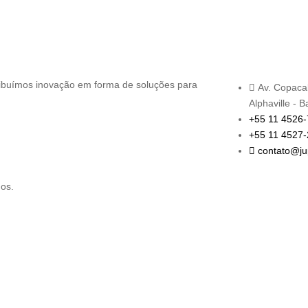
ribuímos inovação em forma de soluções para
Av. Copaca
Alphaville - B
+55 11 4526
+55 11 4527
contato@jup
dos.