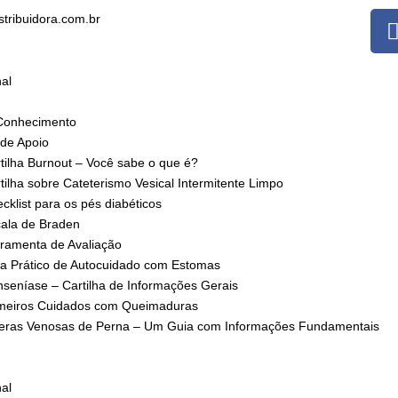
stribuidora.com.br
nal
Conhecimento
 de Apoio
tilha Burnout – Você sabe o que é?
tilha sobre Cateterismo Vesical Intermitente Limpo
cklist para os pés diabéticos
ala de Braden
ramenta de Avaliação
a Prático de Autocuidado com Estomas
seníase – Cartilha de Informações Gerais
meiros Cuidados com Queimaduras
eras Venosas de Perna – Um Guia com Informações Fundamentais
nal