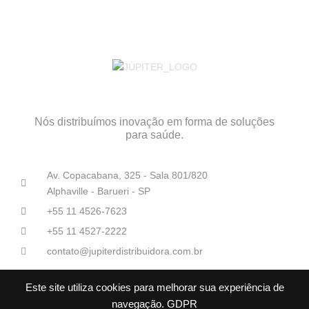
Nós distribuímos inovação em forma de soluções
para saúde.
Av. Copacabana, 325 - Sala 801/820
Alphaville - Barueri - SP
+55 11 4526-7623
+55 11 4527-2222
contato@jupiterdistribuidora.com.br
Este site utiliza cookies para melhorar sua experiência de
navegação.
GDPR