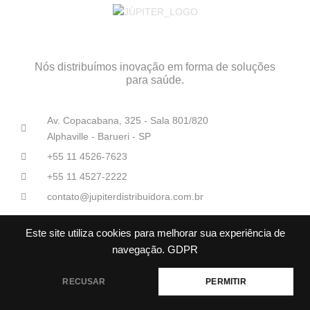
Nós distribuímos inovação em forma de soluções
para saúde.
Av. Copacabana, 325 - Sala 801/820
Alphaville - Barueri - SP
+55 11 4526-7623
+55 11 4527-2222
contato@jupiterdistribuidora.com.br
Este site utiliza cookies para melhorar sua experiência de
navegação.
GDPR
RECUSAR
PERMITIR
Júpiter Distribuidoras Médico-Hospitalares© Todos os direitos
reservados.