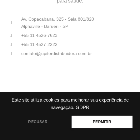
para saúde.
Av. Copacabana, 325 - Sala 801/820
Alphaville - Barueri - SP
+55 11 4526-7623
+55 11 4527-2222
contato@jupiterdistribuidora.com.br
Júpiter Distribuidoras Médico-Hospitalares© Todos os direitos
Este site utiliza cookies para melhorar sua experiência de
reservados.
navegação.
GDPR
RECUSAR
PERMITIR