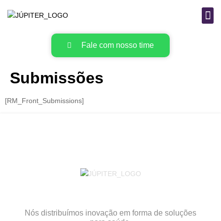
B
MAT
Fale com nosso time
Submissões
[RM_Front_Submissions]
Nós distribuímos inovação em forma de soluções