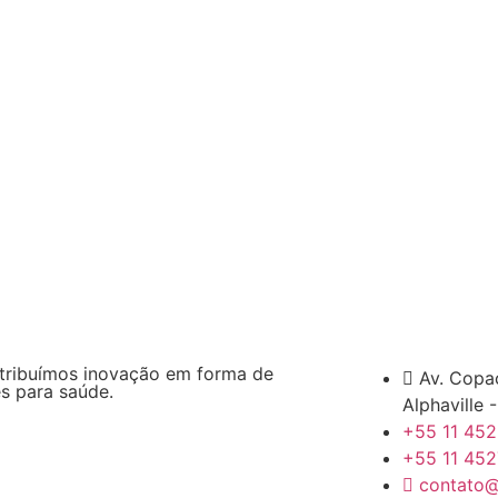
tribuímos inovação em forma de
Av. Copa
s para saúde.
Alphaville 
+55 11 45
+55 11 45
contato@j