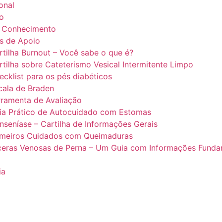
ional
o
 Conhecimento
is de Apoio
rtilha Burnout – Você sabe o que é?
rtilha sobre Cateterismo Vesical Intermitente Limpo
ecklist para os pés diabéticos
cala de Braden
rramenta de Avaliação
ia Prático de Autocuidado com Estomas
nseníase – Cartilha de Informações Gerais
imeiros Cuidados com Queimaduras
ceras Venosas de Perna – Um Guia com Informações Funda
ia