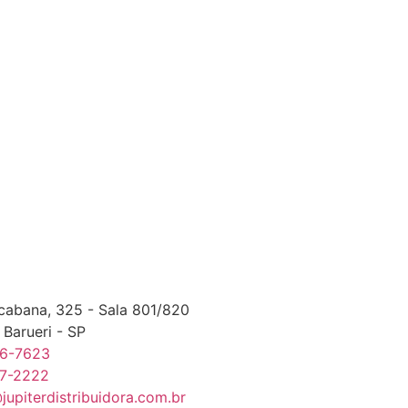
cabana, 325 - Sala 801/820
- Barueri - SP
26-7623
27-2222
upiterdistribuidora.com.br