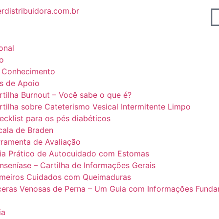
rdistribuidora.com.br
ional
o
 Conhecimento
is de Apoio
rtilha Burnout – Você sabe o que é?
rtilha sobre Cateterismo Vesical Intermitente Limpo
ecklist para os pés diabéticos
cala de Braden
rramenta de Avaliação
ia Prático de Autocuidado com Estomas
nseníase – Cartilha de Informações Gerais
imeiros Cuidados com Queimaduras
ceras Venosas de Perna – Um Guia com Informações Funda
ia