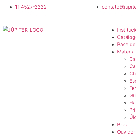
11 4527-2222
contato@jupite
Instituc
Catálog
Base de
Materia
Ca
Ca
Ch
Es
Fe
Gu
Ha
Pr
Úl
Blog
Ouvidor