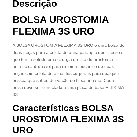
Descrição
BOLSA UROSTOMIA
FLEXIMA 3S URO
A BOLSA UROSTOMIA FLEXIMA 3S URO é uma bolsa de
duas peças para a coleta de urina para qualquer pessoa
que tenha sofrido uma cirurgia do tipo de urostomia. É
uma bolsa drenável para sistema mecânico de duas
peças com coleta de efluentes corporais para qualquer
pessoa que sofreu derivação do fluxo urinário. Cada
bolsa deve ser conectada a uma placa de base FLEXIMA
3S.
Características BOLSA
UROSTOMIA FLEXIMA 3S
URO