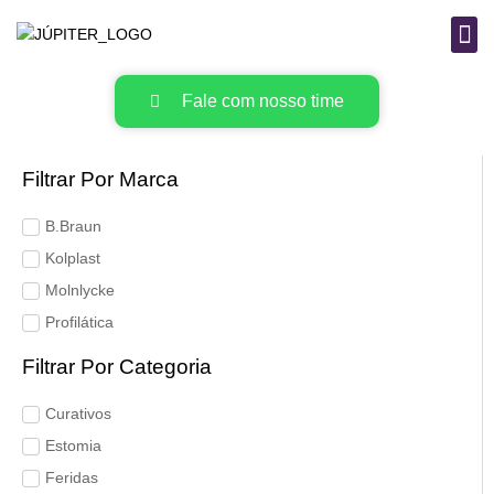
B
MAT
Fale com nosso time
Filtrar Por Marca
B.Braun
Kolplast
Molnlycke
Profilática
Filtrar Por Categoria
Curativos
Estomia
Feridas