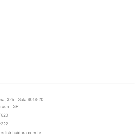
na, 325 - Sala 801/820
arueri - SP
7623
2222
erdistribuidora.com.br