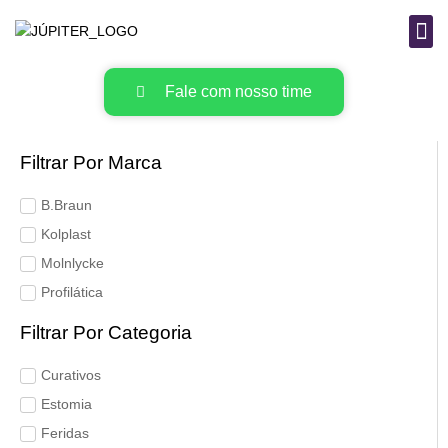
B
MAT
Fale com nosso time
Filtrar Por Marca
B.Braun
Kolplast
Molnlycke
Profilática
Filtrar Por Categoria
Curativos
Estomia
Feridas