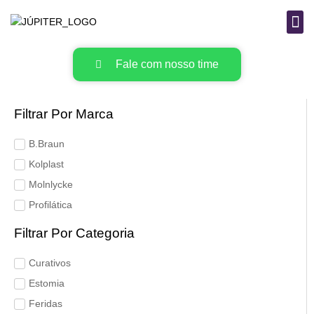
B
MAT
Fale com nosso time
Filtrar Por Marca
B.Braun
Kolplast
Molnlycke
Profilática
Filtrar Por Categoria
Curativos
Estomia
Feridas