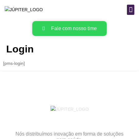
B
MAT
Fale com nosso time
Login
[pms-login]
Nós distribuímos inovação em forma de soluções