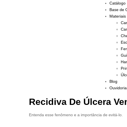
Catálogo
Base de 
Materiais
Car
Car
Che
Esc
Fer
Gui
Han
Pri
Úlc
Blog
Ouvidoria
Recidiva De Úlcera V
Entenda esse fenômeno e a importância de evitá-lo.