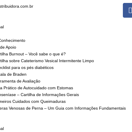
stribuidora.com.br
nal
Conhecimento
 de Apoio
tilha Burnout – Você sabe o que é?
tilha sobre Cateterismo Vesical Intermitente Limpo
cklist para os pés diabéticos
ala de Braden
ramenta de Avaliação
a Prático de Autocuidado com Estomas
seníase – Cartilha de Informações Gerais
meiros Cuidados com Queimaduras
eras Venosas de Perna – Um Guia com Informações Fundamentais
nal