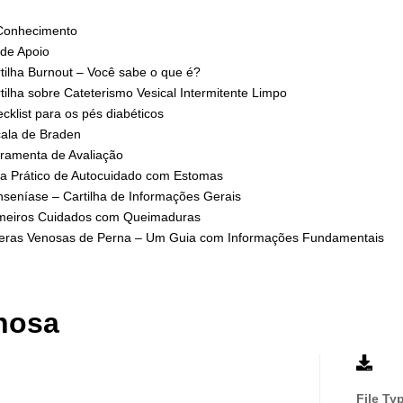
Conhecimento
 de Apoio
tilha Burnout – Você sabe o que é?
tilha sobre Cateterismo Vesical Intermitente Limpo
cklist para os pés diabéticos
ala de Braden
ramenta de Avaliação
a Prático de Autocuidado com Estomas
seníase – Cartilha de Informações Gerais
meiros Cuidados com Queimaduras
eras Venosas de Perna – Um Guia com Informações Fundamentais
enosa
File Ty