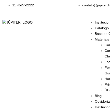
11 4527-2222
contato@jupiterdi
Institucio
Catálogo
Base de 
Materiais
Car
Car
Che
Esc
Fer
Gui
Han
Pri
Úlc
Blog
Ouvidoria
Institucio