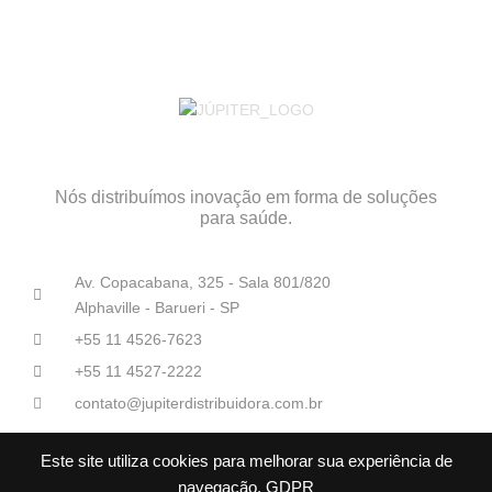
Nós distribuímos inovação em forma de soluções
para saúde.
Av. Copacabana, 325 - Sala 801/820
Alphaville - Barueri - SP
+55 11 4526-7623
+55 11 4527-2222
contato@jupiterdistribuidora.com.br
Este site utiliza cookies para melhorar sua experiência de
navegação.
GDPR