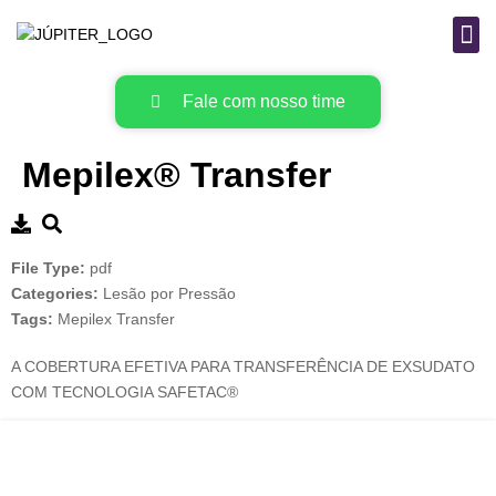
B
MAT
Fale com nosso time
Mepilex® Transfer
File Type:
pdf
Categories:
Lesão por Pressão
Tags:
Mepilex Transfer
A COBERTURA EFETIVA PARA TRANSFERÊNCIA DE EXSUDATO
COM TECNOLOGIA SAFETAC®