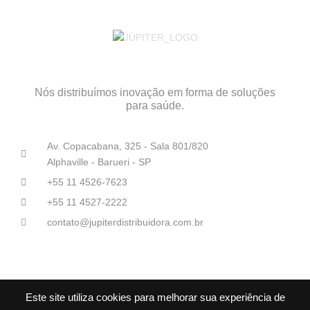
Nós distribuímos inovação em forma de soluções
para saúde.
Av. Copacabana, 325 - Sala 801/820
Alphaville - Barueri - SP
+55 11 4526-7623
+55 11 4527-2222
contato@jupiterdistribuidora.com.br
Este site utiliza cookies para melhorar sua experiência de