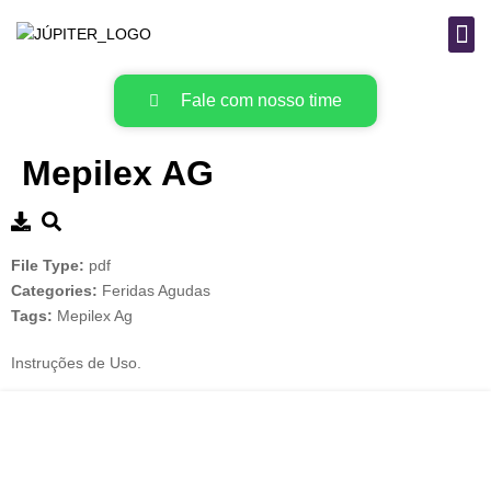
B
MAT
Fale com nosso time
Mepilex AG
File Type:
pdf
Categories:
Feridas Agudas
Tags:
Mepilex Ag
Instruções de Uso.