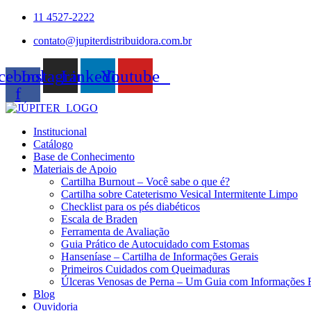
Ir
11 4527-2222
para
contato@jupiterdistribuidora.com.br
o
conteúdo
cebook-
Instagram
Linkedin
Youtube
f
Institucional
Catálogo
Base de Conhecimento
Materiais de Apoio
Cartilha Burnout – Você sabe o que é?
Cartilha sobre Cateterismo Vesical Intermitente Limpo
Checklist para os pés diabéticos
Escala de Braden
Ferramenta de Avaliação
Guia Prático de Autocuidado com Estomas
Hanseníase – Cartilha de Informações Gerais
Primeiros Cuidados com Queimaduras
Úlceras Venosas de Perna – Um Guia com Informações 
Blog
Ouvidoria