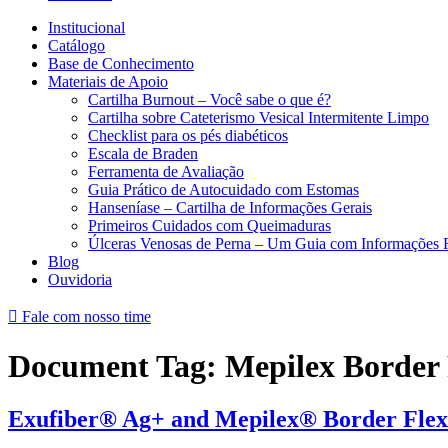
Institucional
Catálogo
Base de Conhecimento
Materiais de Apoio
Cartilha Burnout – Você sabe o que é?
Cartilha sobre Cateterismo Vesical Intermitente Limpo
Checklist para os pés diabéticos
Escala de Braden
Ferramenta de Avaliação
Guia Prático de Autocuidado com Estomas
Hanseníase – Cartilha de Informações Gerais
Primeiros Cuidados com Queimaduras
Úlceras Venosas de Perna – Um Guia com Informações 
Blog
Ouvidoria
Fale com nosso time
Document Tag:
Mepilex Border 
Exufiber® Ag+ and Mepilex® Border Flex