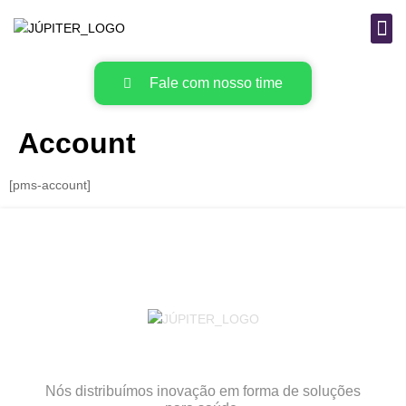
B
MAT
Fale com nosso time
Account
[pms-account]
Nós distribuímos inovação em forma de soluções