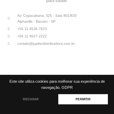
para saúde.
Av. Copacabana, 325 - Sala 801/820
Alphaville - Barueri - SP
+55 11 4526-7623
+55 11 4527-2222
contato@jupiterdistribuidora.com.br
Júpiter Distribuidoras Médico-Hospitalares© Todos os direitos
Este site utiliza cookies para melhorar sua experiência de
reservados.
navegação.
GDPR
RECUSAR
PERMITIR