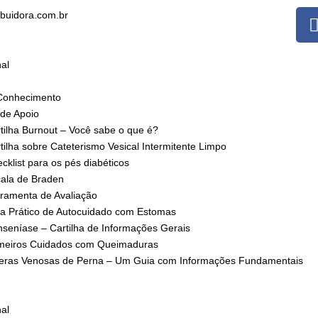
ibuidora.com.br
nal
Conhecimento
 de Apoio
tilha Burnout – Você sabe o que é?
tilha sobre Cateterismo Vesical Intermitente Limpo
cklist para os pés diabéticos
ala de Braden
ramenta de Avaliação
a Prático de Autocuidado com Estomas
seníase – Cartilha de Informações Gerais
meiros Cuidados com Queimaduras
eras Venosas de Perna – Um Guia com Informações Fundamentais
nal