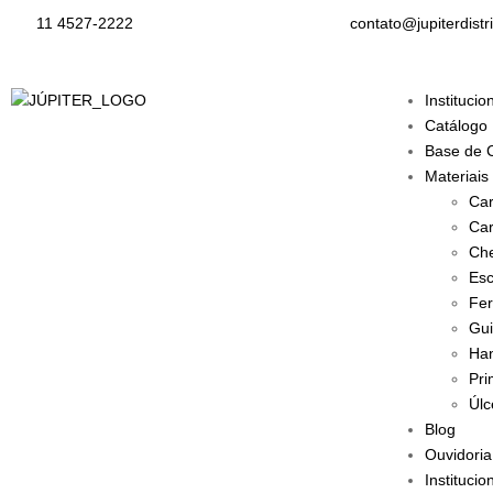
11 4527-2222
contato@jupiterdistr
Institucio
Catálogo
Base de 
Materiais
Car
Car
Che
Esc
Fer
Gui
Han
Pri
Úlc
Blog
Ouvidoria
Institucio