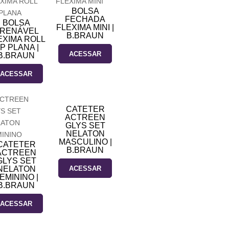
BOLSA
FECHADA
BOLSA
FLEXIMA MINI |
RENÁVEL
B.BRAUN
EXIMA ROLL
P PLANA |
ACESSAR
B.BRAUN
ACESSAR
CATETER
ACTREEN
GLYS SET
NELATON
MASCULINO |
CATETER
B.BRAUN
ACTREEN
GLYS SET
NELATON
ACESSAR
EMININO |
B.BRAUN
ACESSAR