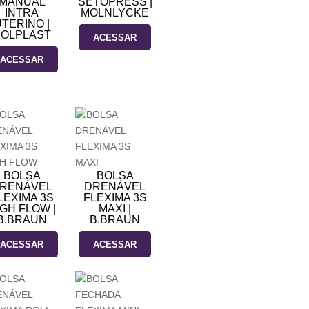
MANUAL
SETOPRESS |
INTRA
MOLNLYCKE
TERINO |
OLPLAST
ACESSAR
ACESSAR
BOLSA
BOLSA
RENÁVEL
DRENÁVEL
LEXIMA 3S
FLEXIMA 3S
IGH FLOW |
MAXI |
B.BRAUN
B.BRAUN
ACESSAR
ACESSAR