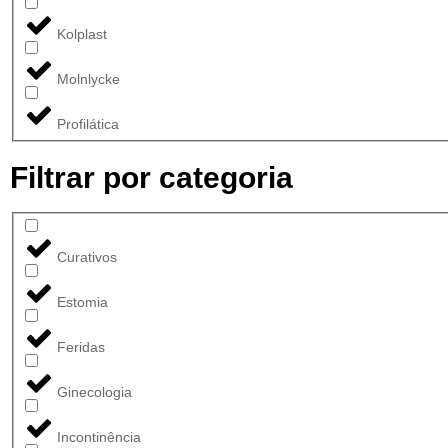
Kolplast
Molnlycke
Profilática
Filtrar por categoria
Curativos
Estomia
Feridas
Ginecologia
Incontinência