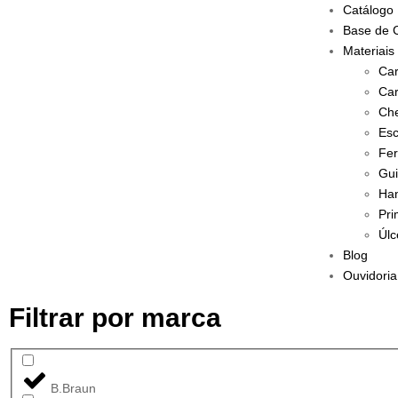
Catálogo
Base de 
Materiais
Car
Car
Che
Esc
Fer
Gui
Han
Pri
Úlc
Blog
Ouvidoria
Filtrar por marca
B.Braun