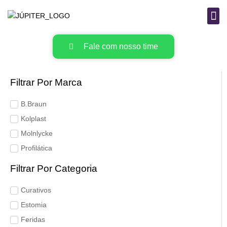
B
MAT
Fale com nosso time
Filtrar Por Marca
B.Braun
Kolplast
Molnlycke
Profilática
Filtrar Por Categoria
Curativos
Estomia
Feridas