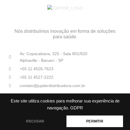
Nós distribuímos inovação em forma de soluções
para saúde.
Av. Copacabana, 325 - Sala 801/820
Alphaville - Barueri - SP
+55 11 4526-7623
+55 11 4527-2222
contato@jupiterdistribuidora.com.br
Este site utiliza cookies para melhorar sua experiência de
navegação.
GDPR
RECUSAR
PERMITIR
Júpiter Distribuidoras Médico-Hospitalares© Todos os direitos